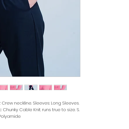
 Crew neckline. Sleeves: Long Sleeves. 
Fit: Relaxed fit. Style: Daily. Fabric: Chunky Cable Knit. runs true to size. S. 
 Polyamide