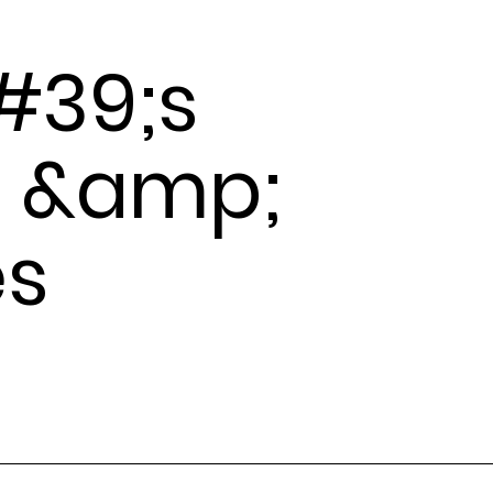
#39;s
s &amp;
es