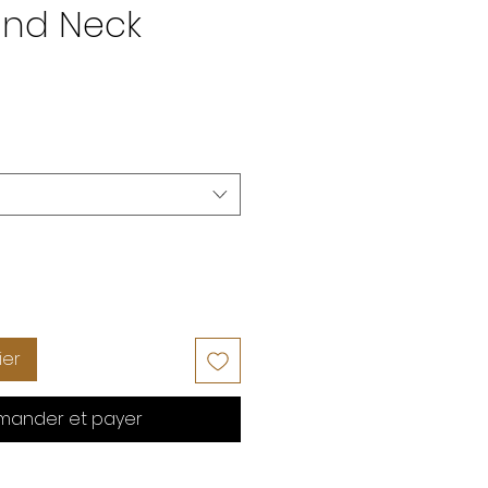
und Neck
ier
ander et payer