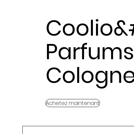
Coolio&
Parfum
Cologn
Achetez maintenant